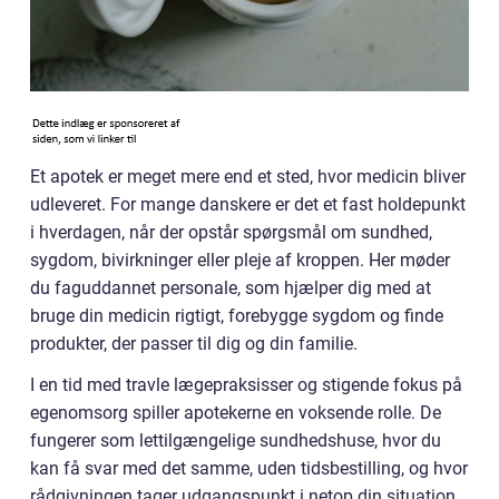
Et apotek er meget mere end et sted, hvor medicin bliver
udleveret. For mange danskere er det et fast holdepunkt
i hverdagen, når der opstår spørgsmål om sundhed,
sygdom, bivirkninger eller pleje af kroppen. Her møder
du faguddannet personale, som hjælper dig med at
bruge din medicin rigtigt, forebygge sygdom og finde
produkter, der passer til dig og din familie.
I en tid med travle lægepraksisser og stigende fokus på
egenomsorg spiller apotekerne en voksende rolle. De
fungerer som lettilgængelige sundhedshuse, hvor du
kan få svar med det samme, uden tidsbestilling, og hvor
rådgivningen tager udgangspunkt i netop din situation.