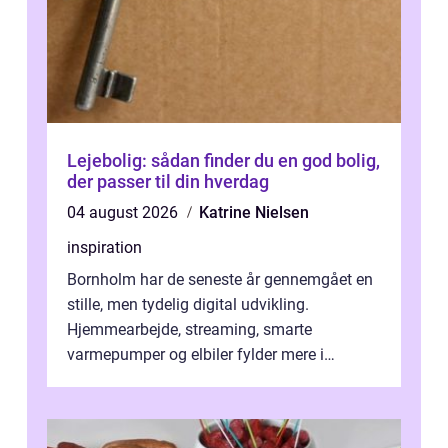
Lejebolig: sådan finder du en god bolig,
der passer til din hverdag
04 august 2026
Katrine Nielsen
inspiration
Bornholm har de seneste år gennemgået en
stille, men tydelig digital udvikling.
Hjemmearbejde, streaming, smarte
varmepumper og elbiler fylder mere i
hverdagen, og det gør kravet til
velfungerende ele...