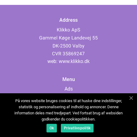
Address
web:
www.klikko.dk
Menu
Ads
About Us
På vores website bruges cookies til at huske dine indstillinger,
Cookies
statistik og personalisering af indhold og annoncer. Denne
information deles med tredjepart. Ved fortsat brug af websiden
Contact
godkender du cookiepolitikken.
Sitemap
Ok
Privatlivspolitik