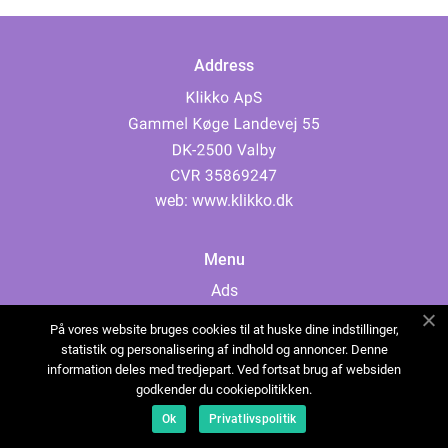
Address
web:
www.klikko.dk
Menu
Ads
About Us
På vores website bruges cookies til at huske dine indstillinger,
Cookies
statistik og personalisering af indhold og annoncer. Denne
information deles med tredjepart. Ved fortsat brug af websiden
Contact
godkender du cookiepolitikken.
Sitemap
Ok
Privatlivspolitik