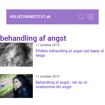
HOLISTISKINSTITUT.
dk
behandling af angst
11 october 2019
Effektiv behandling af angst ved hjælp af
terapi
11 october 2019
Behandling af angst - når du vil
overkomme din angst