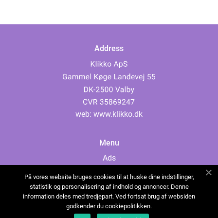
Address
web:
www.klikko.dk
Menu
Ads
About Us
På vores website bruges cookies til at huske dine indstillinger,
Cookies
statistik og personalisering af indhold og annoncer. Denne
information deles med tredjepart. Ved fortsat brug af websiden
Contact
godkender du cookiepolitikken.
Sitemap