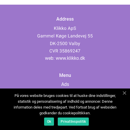
Address
web:
www.klikko.dk
Menu
Ads
About Us
På vores website bruges cookies til at huske dine indstillinger,
Cookies
statistik og personalisering af indhold og annoncer. Denne
information deles med tredjepart. Ved fortsat brug af websiden
Contact
godkender du cookiepolitikken.
Sitemap
Ok
Privatlivspolitik