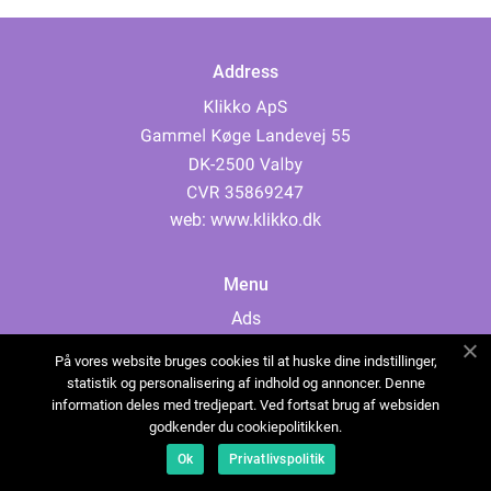
Address
web:
www.klikko.dk
Menu
Ads
About Us
På vores website bruges cookies til at huske dine indstillinger,
Cookies
statistik og personalisering af indhold og annoncer. Denne
information deles med tredjepart. Ved fortsat brug af websiden
Contact
godkender du cookiepolitikken.
Sitemap
Ok
Privatlivspolitik