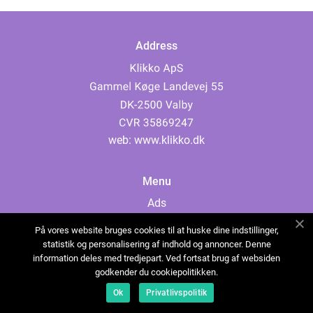
Address
web:
www.klikko.dk
Menu
Ads
About Us
På vores website bruges cookies til at huske dine indstillinger,
Cookies
statistik og personalisering af indhold og annoncer. Denne
information deles med tredjepart. Ved fortsat brug af websiden
Contact
godkender du cookiepolitikken.
Sitemap
Ok
Privatlivspolitik