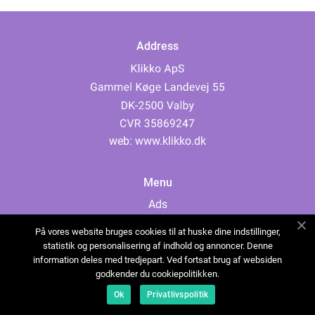
Address
web:
www.klikko.dk
Menu
Ads
About Us
På vores website bruges cookies til at huske dine indstillinger,
Cookies
statistik og personalisering af indhold og annoncer. Denne
information deles med tredjepart. Ved fortsat brug af websiden
Contact
godkender du cookiepolitikken.
Sitemap
Ok
Privatlivspolitik