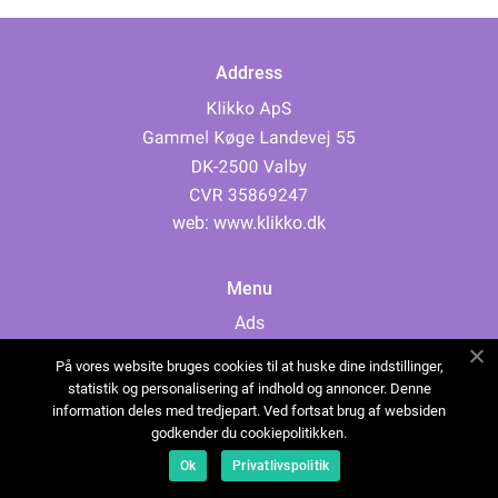
Address
web:
www.klikko.dk
Menu
Ads
About Us
På vores website bruges cookies til at huske dine indstillinger,
Cookies
statistik og personalisering af indhold og annoncer. Denne
information deles med tredjepart. Ved fortsat brug af websiden
Contact
godkender du cookiepolitikken.
Sitemap
Ok
Privatlivspolitik