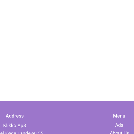
Address
Menu
Ads
About Us