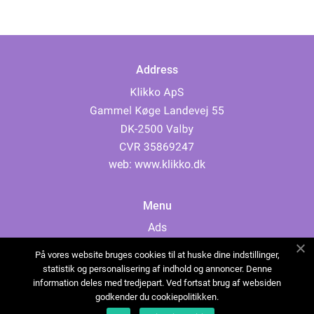
Address
web:
www.klikko.dk
Menu
Ads
About Us
På vores website bruges cookies til at huske dine indstillinger,
Cookies
statistik og personalisering af indhold og annoncer. Denne
information deles med tredjepart. Ved fortsat brug af websiden
Contact
godkender du cookiepolitikken.
Sitemap