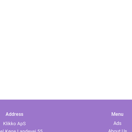
Address
Menu
Ads
About Us