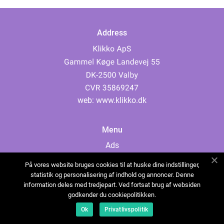
Address
web:
www.klikko.dk
Menu
Ads
About Us
På vores website bruges cookies til at huske dine indstillinger,
Cookies
statistik og personalisering af indhold og annoncer. Denne
information deles med tredjepart. Ved fortsat brug af websiden
Contact
godkender du cookiepolitikken.
Sitemap
Ok
Privatlivspolitik