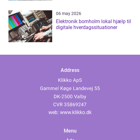
06 may 2026
Elektronik bornholm lokal hjælp til
digitale hverdagssituationer
Address
web:
www.klikko.dk
Menu