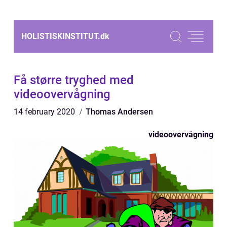
HOLISTISKINSTITUT.
dk
Få større tryghed med
videoovervågning
14 february 2020
Thomas Andersen
videoovervågning