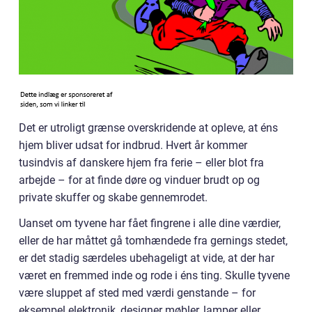
Det er utroligt grænse overskridende at opleve, at éns
hjem bliver udsat for indbrud. Hvert år kommer
tusindvis af danskere hjem fra ferie – eller blot fra
arbejde – for at finde døre og vinduer brudt op og
private skuffer og skabe gennemrodet.
Uanset om tyvene har fået fingrene i alle dine værdier,
eller de har måttet gå tomhændede fra gernings stedet,
er det stadig særdeles ubehageligt at vide, at der har
været en fremmed inde og rode i éns ting. Skulle tyvene
være sluppet af sted med værdi genstande – for
eksempel elektronik, designer møbler, lamper eller