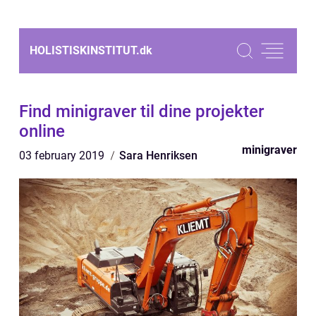
HOLISTISKINSTITUT.
dk
Find minigraver til dine projekter
online
minigraver
03 february 2019
Sara Henriksen