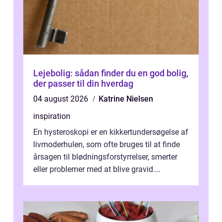
Lejebolig: sådan finder du en god bolig,
der passer til din hverdag
04 august 2026
Katrine Nielsen
inspiration
En hysteroskopi er en kikkertundersøgelse af
livmoderhulen, som ofte bruges til at finde
årsagen til blødningsforstyrrelser, smerter
eller problemer med at blive gravid.
Undersøgelsen foregår hos en g...