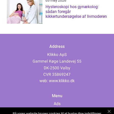
03 may 2026
Hysteroskopi hos gynækolog:
sådan foregår
kikkertundersøgelse af livmoderen
Address
web:
www.klikko.dk
Menu
Ads
About Us
På vores website bruges cookies til at huske dine indstillinger,