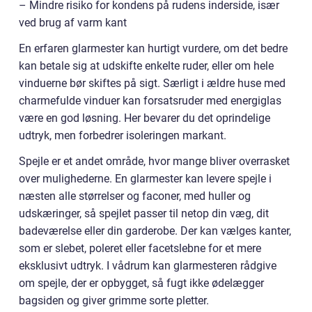
– Mindre risiko for kondens på rudens inderside, især
ved brug af varm kant
En erfaren glarmester kan hurtigt vurdere, om det bedre
kan betale sig at udskifte enkelte ruder, eller om hele
vinduerne bør skiftes på sigt. Særligt i ældre huse med
charmefulde vinduer kan forsatsruder med energiglas
være en god løsning. Her bevarer du det oprindelige
udtryk, men forbedrer isoleringen markant.
Spejle er et andet område, hvor mange bliver overrasket
over mulighederne. En glarmester kan levere spejle i
næsten alle størrelser og faconer, med huller og
udskæringer, så spejlet passer til netop din væg, dit
badeværelse eller din garderobe. Der kan vælges kanter,
som er slebet, poleret eller facetslebne for et mere
eksklusivt udtryk. I vådrum kan glarmesteren rådgive
om spejle, der er opbygget, så fugt ikke ødelægger
bagsiden og giver grimme sorte pletter.