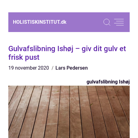
HOLISTISKINSTITUT.
dk
Gulvafslibning Ishøj – giv dit gulv et
frisk pust
19 november 2020
Lars Pedersen
gulvafslibning Ishøj