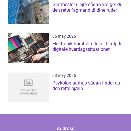
Glarmester i lejre sådan vælger du
den rette fagmand til dine ruder
06 may 2026
Elektronik bornholm lokal hjælp til
digitale hverdagssituationer
03 may 2026
Psykolog aarhus sådan finder du
den rette hjælp
Address