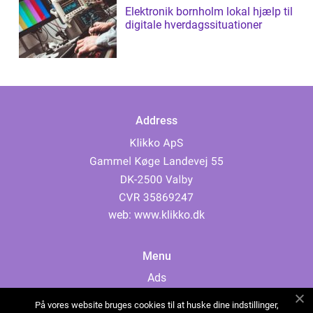
Elektronik bornholm lokal hjælp til
digitale hverdagssituationer
Address
web:
www.klikko.dk
Menu
Ads
About Us
På vores website bruges cookies til at huske dine indstillinger,