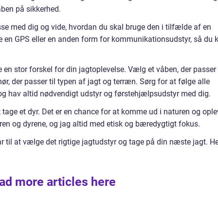
våben på sikkerhed.
e med dig og vide, hvordan du skal bruge den i tilfælde af en
ve en GPS eller en anden form for kommunikationsudstyr, så du 
 en stor forskel for din jagtoplevelse. Vælg et våben, der passer t
hør, der passer til typen af jagt og terræn. Sørg for at følge alle
og hav altid nødvendigt udstyr og førstehjælpsudstyr med dig.
t tage et dyr. Det er en chance for at komme ud i naturen og opl
en og dyrene, og jag altid med etisk og bæredygtigt fokus.
ar til at vælge det rigtige jagtudstyr og tage på din næste jagt. H
ad more articles here