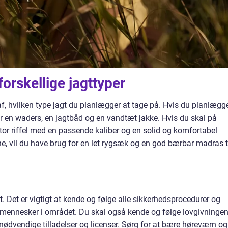
 forskellige jagttyper
f, hvilken type jagt du planlægger at tage på. Hvis du planlægg
or en waders, en jagtbåd og en vandtæt jakke. Hvis du skal på
 stor riffel med en passende kaliber og en solid og komfortabel
ene, vil du have brug for en let rygsæk og en god bærbar madras t
. Det er vigtigt at kende og følge alle sikkerhedsprocedurer og
g mennesker i området. Du skal også kende og følge lovgivninge
e nødvendige tilladelser og licenser. Sørg for at bære høreværn og