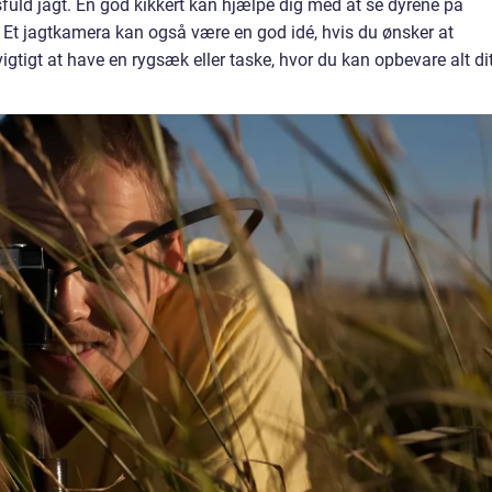
sfuld jagt. En god kikkert kan hjælpe dig med at se dyrene på
 Et jagtkamera kan også være en god idé, hvis du ønsker at
igtigt at have en rygsæk eller taske, hvor du kan opbevare alt di