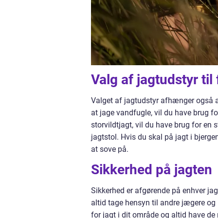
Valg af jagtudstyr til
Valget af jagtudstyr afhænger også a
at jage vandfugle, vil du have brug f
storvildtjagt, vil du have brug for en
jagtstol. Hvis du skal på jagt i bjerg
at sove på.
Sikkerhed på jagten
Sikkerhed er afgørende på enhver jagt
altid tage hensyn til andre jægere o
for jagt i dit område og altid have d