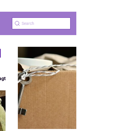
l
agt