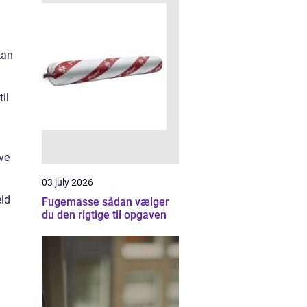
kan
il
eve
03 july 2026
eld
Fugemasse sådan vælger
du den rigtige til opgaven