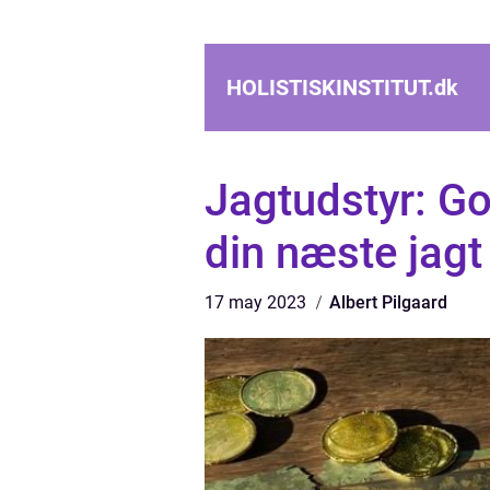
HOLISTISKINSTITUT.
dk
Jagtudstyr: God
din næste jagt
17 may 2023
Albert Pilgaard