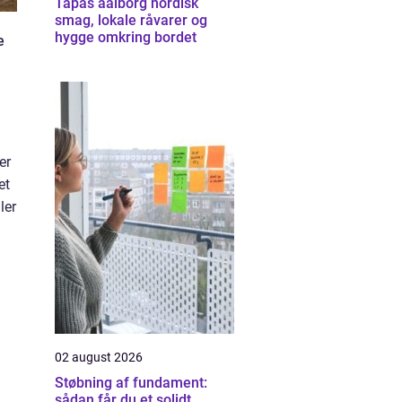
Tapas aalborg nordisk
smag, lokale råvarer og
hygge omkring bordet
e
er
et
ler
02 august 2026
Støbning af fundament:
sådan får du et solidt