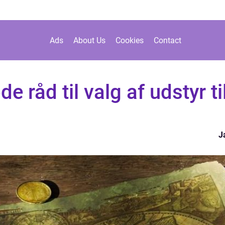
Ads
About Us
Cookies
Contact
e råd til valg af udstyr ti
J