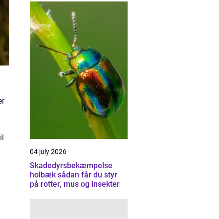
er
il
04 july 2026
Skadedyrsbekæmpelse
holbæk sådan får du styr
på rotter, mus og insekter
n