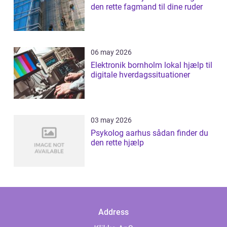
den rette fagmand til dine ruder
06 may 2026
Elektronik bornholm lokal hjælp til
digitale hverdagssituationer
03 may 2026
Psykolog aarhus sådan finder du
den rette hjælp
Address