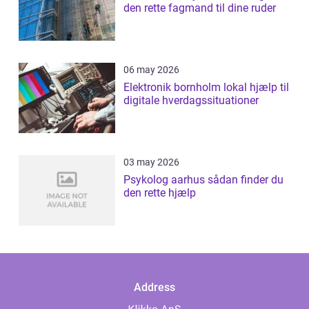
den rette fagmand til dine ruder
06 may 2026
Elektronik bornholm lokal hjælp til
digitale hverdagssituationer
03 may 2026
Psykolog aarhus sådan finder du
den rette hjælp
Address