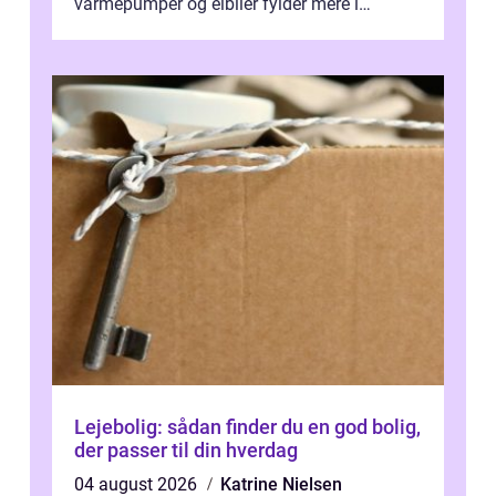
varmepumper og elbiler fylder mere i
hverdagen, og det gør kravet til
velfungerende ele...
Lejebolig: sådan finder du en god bolig,
der passer til din hverdag
04 august 2026
Katrine Nielsen