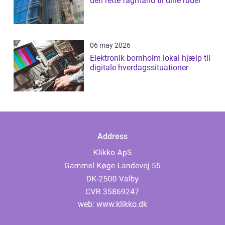
den rette fagmand til dine ruder
06 may 2026
Elektronik bornholm lokal hjælp til
digitale hverdagssituationer
Address
web:
www.klikko.dk