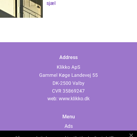
sjæl
Address
web:
www.klikko.dk
Menu
Ads
About Us