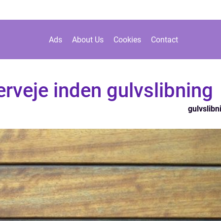
Ads
About Us
Cookies
Contact
erveje inden gulvslibning
gulvslibn