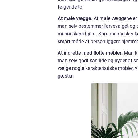
følgende to:
At male vægge
. At male væggene er
man selv bestemmer farvevalget og der
menneskers hjem. Som mennesker kan de 
smart måde at personliggøre hjemme
At indrette med flotte møbler.
Man ka
man selv godt kan lide og nyder at se
vælge nogle karakteristiske møbler, v
gæster.