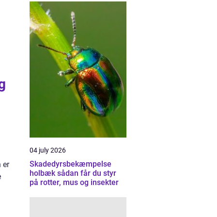
g
04 july 2026
Skadedyrsbekæmpelse
 er
holbæk sådan får du styr
e
på rotter, mus og insekter