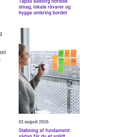
Tapas aalborg nordisk
smag, lokale råvarer og
hygge omkring bordet
ig
til
t
02 august 2026
Støbning af fundament:
sådan får du et solidt