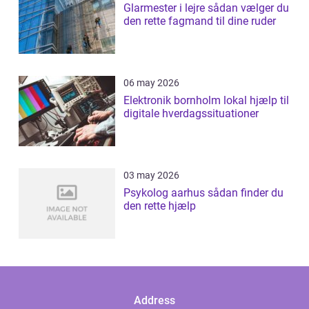
Glarmester i lejre sådan vælger du
den rette fagmand til dine ruder
06 may 2026
Elektronik bornholm lokal hjælp til
digitale hverdagssituationer
03 may 2026
Psykolog aarhus sådan finder du
den rette hjælp
Address