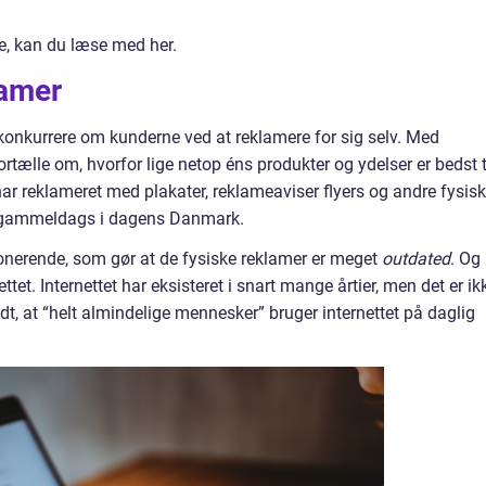
ke, kan du læse med her.
lamer
onkurrere om kunderne ved at reklamere for sig selv. Med
ælle om, hvorfor lige netop éns produkter og ydelser er bedst t
har reklameret med plakater, reklameaviser flyers og andre fysis
idt gammeldags i dagens Danmark.
ionerende, som gør at de fysiske reklamer er meget
outdated
. Og
tet. Internettet har eksisteret i snart mange årtier, men det er ik
dt, at “helt almindelige mennesker” bruger internettet på daglig