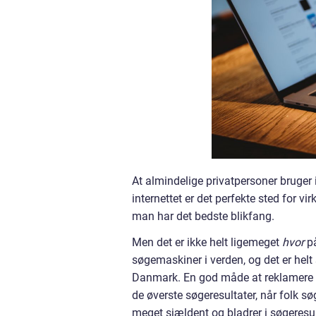
At almindelige privatpersoner bruger in
internettet er det perfekte sted for v
man har det bedste blikfang.
Men det er ikke helt ligemeget
hvor
p
søgemaskiner i verden, og det er helt 
Danmark. En god måde at reklamere på
de øverste søgeresultater, når folk s
meget sjældent og bladrer i søgeresul