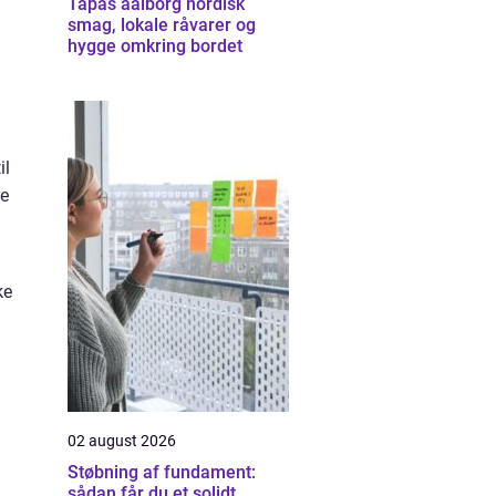
Tapas aalborg nordisk
smag, lokale råvarer og
hygge omkring bordet
il
ke
ke
02 august 2026
Støbning af fundament:
sådan får du et solidt