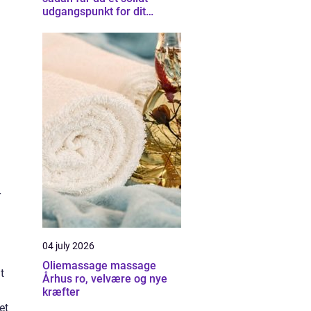
udgangspunkt for dit
byggeprojekt
r
04 july 2026
Oliemassage massage
t
Århus ro, velvære og nye
kræfter
et