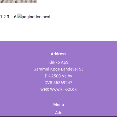
1
2
3
…
6
Address
web:
www.klikko.dk
Menu
Ads