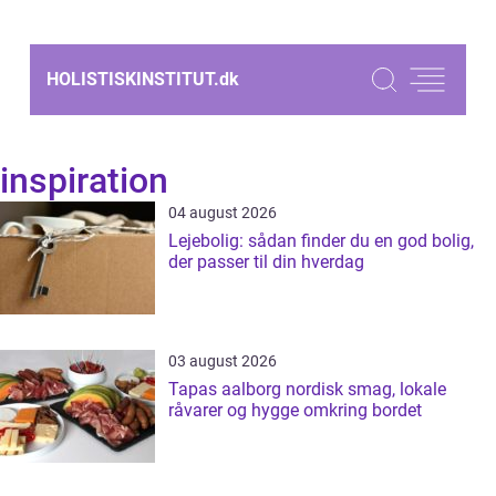
HOLISTISKINSTITUT.
dk
inspiration
04 august 2026
Lejebolig: sådan finder du en god bolig,
der passer til din hverdag
03 august 2026
Tapas aalborg nordisk smag, lokale
råvarer og hygge omkring bordet